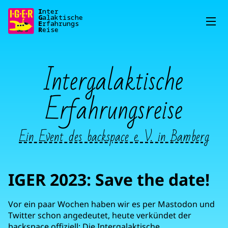
I
G
E
R
eise
Aktuelles
Intergalaktische
Infos/FAQ
Kontakt
Erfahrungsreise
Ein Event des backspace e. V. in Bamberg
IGER 2023: Save the date!
Vor ein paar Wochen haben wir es per Mastodon und
Twitter schon angedeutet, heute verkündet der
backspace
offiziell: Die Intergalaktische