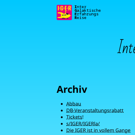
I
G
E
R
eise
Int
Archiv
Abbau
DB-Veranstaltungsrabatt
Tickets!
s/IGER/IGERla/
Die IGER ist in vollem Gange